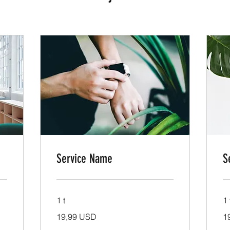
Service Name
S
1 t
1 
19,99
19
19,99 USD
1
amerikanske
am
dollar
dol