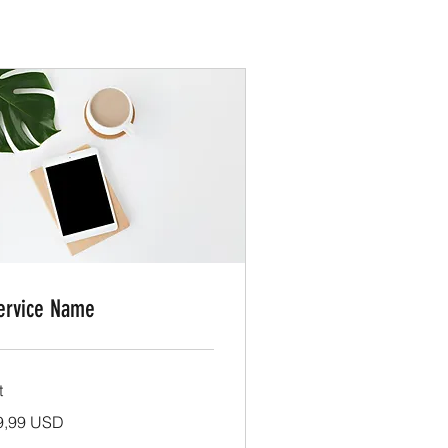
ervice Name
t
,99
9,99 USD
erikanske
lar