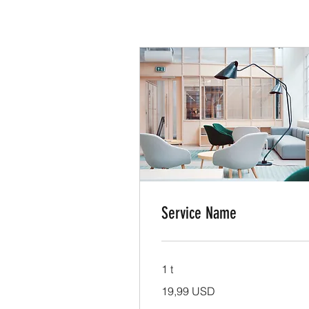
Service Name
1 t
19,99
19,99 USD
amerikanske
dollar