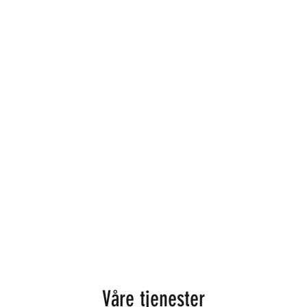
Hjem
Fadderuka 2025
Om Os
Våre tjenester