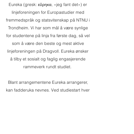
Eureka (gresk: εὕρηκα, «jeg fant det») er
linjeforeningen for Europastudier med
fremmedspråk og statsvitenskap på NTNU i
Trondheim. Vi har som mål å være synlige
for studentene på linja fra første dag, så vel
som å være den beste og mest aktive
linjeforeningen på Dragvoll. Eureka ønsker
å tilby et sosialt og faglig engasjerende
rammeverk rundt studiet.
Blant arrangementene Eureka arrangerer,
kan fadderuka nevnes. Ved studiestart hver
høst holdes et toukers program der
linjeforeningen blir synlig for nye (og
gamle) studenter. Målet er å lage e sosial
plattform med diverse arrangementer
gjennom året, som julebord, torsdagsquiz,